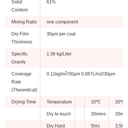
Solid
61%
Content
Mixing Ratio
one component
Dry Film
30μm per coat
Thickness
Specific
1.36 kg/Liter
Gravity
2
Coverage
0.11kg/m
/30μm 0.087L/m2/30μm
Rate
(Theoretical)
Drying Time
Temperature
10℃
20℃
Dry to touch
30mins
20min
Dry Hard
5hrs
3.5hrs