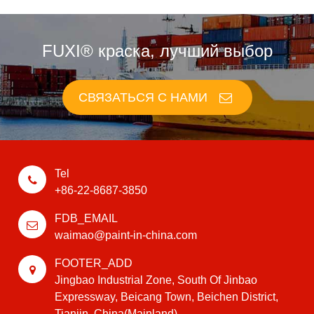
FUXI® краска, лучший выбор
СВЯЗАТЬСЯ С НАМИ
Tel
+86-22-8687-3850
FDB_EMAIL
waimao@paint-in-china.com
FOOTER_ADD
Jingbao Industrial Zone, South Of Jinbao
Expressway, Beicang Town, Beichen District,
Tianjin, China(Mainland)