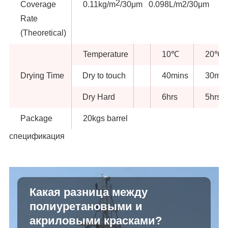
2
Coverage
0.11kg/m
/30μm 0.098L/m2/30μm
Rate
(Theoretical)
Temperature
10℃
20℃
Drying Time
Dry to touch
40mins
30min
Dry Hard
6hrs
5hrs
Package
20kgs barrel
спецификация
Какая разница между
полиуретановыми и
акриловыми красками?