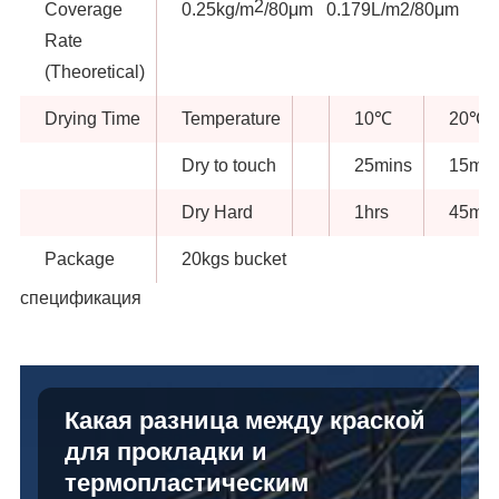
2
Coverage
0.25kg/m
/80μm 0.179L/m2/80μm
Rate
(Theoretical)
Drying Time
Temperature
10℃
20℃
Dry to touch
25mins
15min
Dry Hard
1hrs
45min
Package
20kgs bucket
спецификация
Какая разница между краской
для прокладки и
термопластическим