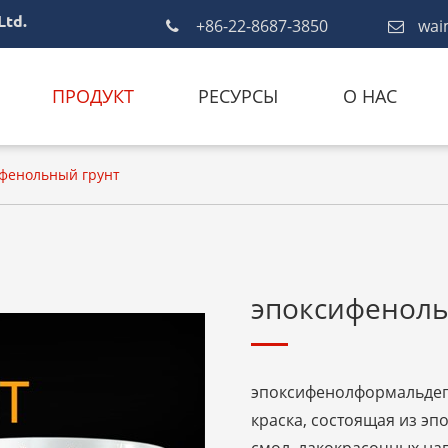
Ltd.
+86-22-8687-3850
wai
ПРОДУКТ
РЕСУРСЫ
О НАС
фенольный грунт
эпоксифеноль
эпоксифенолформальдеги
краска, состоящая из э