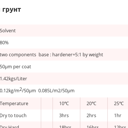
 грунт
Solvent
80%
two components base : hardener=5:1 by weight
50μm per coat
1.42kgs/Liter
2
0.12kg/m
/50μm 0.085L/m2/50μm
Temperature
10℃
20℃
25℃
Dry to touch
3hrs
2hrs
1hr
Dry Hard
18hrs
16hrs
12hrs