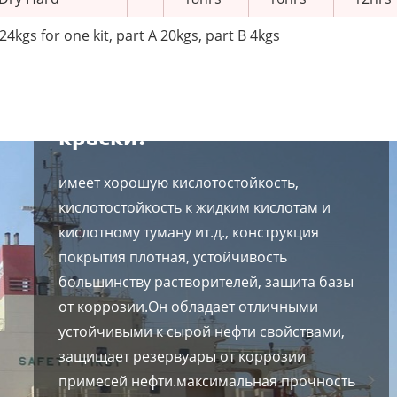
24kgs for one kit, part A 20kgs, part B 4kgs
Каковы характеристики
эпоксифенолформальдегид
краски?
имеет хорошую кислотостойкость,
кислотостойкость к жидким кислотам и
кислотному туману ит.д., конструкция
покрытия плотная, устойчивость
большинству растворителей, защита базы
от коррозии.Он обладает отличными
устойчивыми к сырой нефти свойствами,
защищает резервуары от коррозии
примесей нефти.максимальная прочность