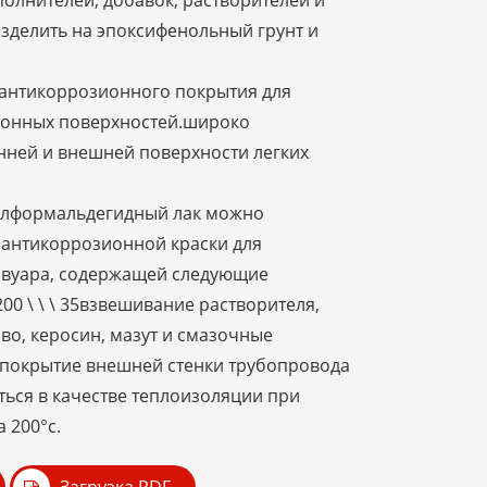
олнителей, добавок, растворителей и
зделить на эпоксифенольный грунт и
к.
е антикоррозионного покрытия для
тонных поверхностей.широко
енней и внешней поверхности легких
олформальдегидный лак можно
е антикоррозионной краски для
рвуара, содержащей следующие
00 \ \ \ 35взвешивание растворителя,
во, керосин, мазут и смазочные
покрытие внешней стенки трубопровода
ться в качестве теплоизоляции при
 200°с.