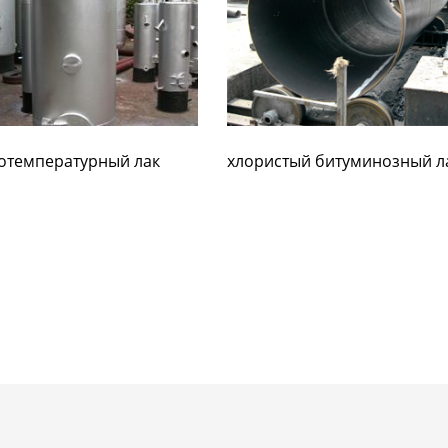
отемпературный лак
хлористый битуминозный л