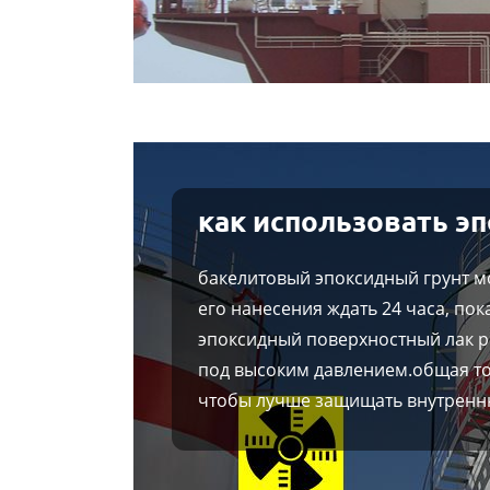
как использовать 
бакелитовый эпоксидный грунт мо
его нанесения ждать 24 часа, по
эпоксидный поверхностный лак р
под высоким давлением.общая т
чтобы лучше защищать внутренн