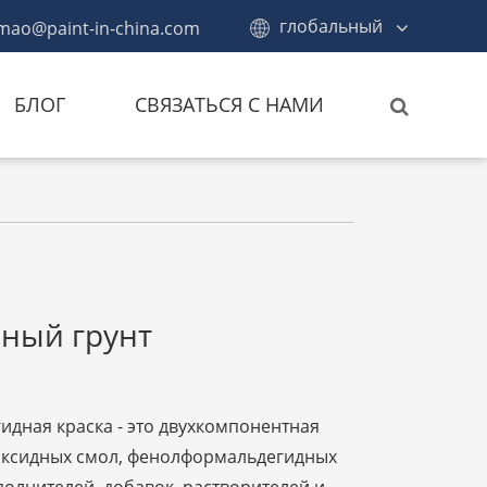
глобальный
mao@paint-in-china.com
БЛОГ
СВЯЗАТЬСЯ С НАМИ
ный грунт
дная краска - это двухкомпонентная
поксидных смол, фенолформальдегидных