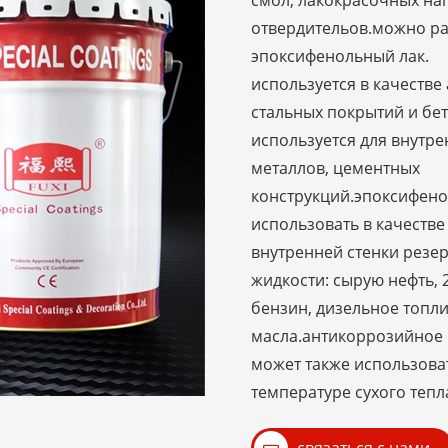
смол, лакокрасочных нап
отвердительов.можно ра
эпоксифенольный ла
используется в качеств
стальных покрытий и бе
используется для внутр
металлов, цементных
конструкций.эпоксифен
использовать в качеств
внутренней стенки резе
жидкости: сырую нефть, 2
бензин, дизельное топли
масла.антикоррозийное 
может также использова
температуре сухого тепла