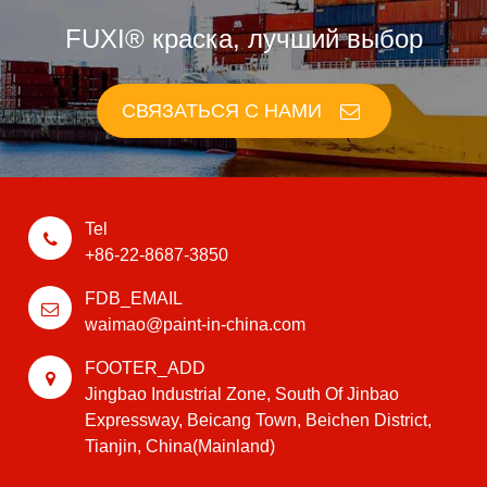
FUXI® краска, лучший выбор
СВЯЗАТЬСЯ С НАМИ
Tel
+86-22-8687-3850
FDB_EMAIL
waimao@paint-in-china.com
FOOTER_ADD
Jingbao Industrial Zone, South Of Jinbao
Expressway, Beicang Town, Beichen District,
Tianjin, China(Mainland)