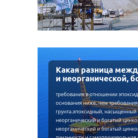
Какая разница межд
и неорганической, б
требования в отношении эпоксидн
основания ниже, чем требования
грунта.эпоксидный, насыщенный 
неорганический и богатый цинком
неорганический и богатый цинком
туманности и самопроизвольная 