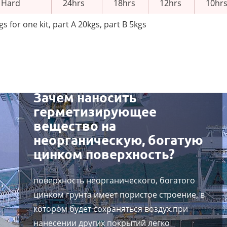
 Hard
24hrs
18hrs
12hrs
10hr
gs for one kit, part A 20kgs, part B 5kgs
Зачем наносить
герметизирующее
вещество на
неорганическую, богатую
цинком поверхность?
поверхность неорганического, богатого
цинком грунта имеет пористое строение, в
котором будет сохраняться воздух.при
нанесении других покрытий легко