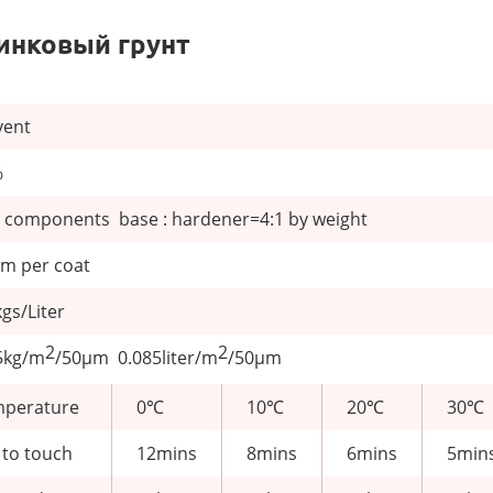
инковый грунт
vent
%
 components base : hardener=4:1 by weight
m per coat
kgs/Liter
2
2
5kg/m
/50μm 0.085liter/m
/50μm
perature
0℃
10℃
20℃
30℃
 to touch
12mins
8mins
6mins
5min