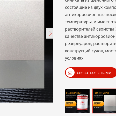
силикаты из щелочного 
состоящие из двух комп
антикоррозионные после
температуры, и имеет о
растворителей свойства.
качестве антикоррозион
резервуаров, растворите
конструкций судов, мост
условиях.
связаться с нами