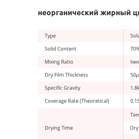
неорганический жирный ц
Type
Sol
Solid Content
70
Mixing Ratio
two
Dry Film Thickness
50μ
Specific Gravity
1.8
Coverage Rate (Theoretical)
0.1
Tem
Drying Time
Dry