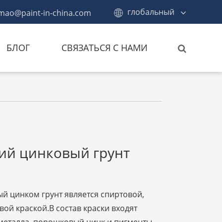
глобальный
mao@paint-in-china.com
БЛОГ
СВЯЗАТЬСЯ С НАМИ
ий цинковый грунт
й цинком грунт является спиртовой,
ой краской.В состав краски входят