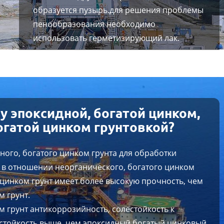
образуется пузырь.для решения проблемы
пенообразования необходимо
использовать герметизирующий лак.
у эпоксидной, богатой цинком,
огатой цинком грунтовкой?
ого, богатого цинком грунта для обработки
 в отношении неорганического, богатого цинком
цинком грунт имеет более высокую прочность, чем
 грунт.
 грунт антикоррозийность, солестойкость к
стойкость выше, чем эпоксидный богатый цинковый