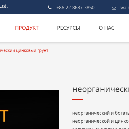
Ltd.
+86-22-8687-3850
wai
ПРОДУКТ
РЕСУРСЫ
О НАС
ический цинковый грунт
неорганическ
неорганический и богаты
неорганической и цинков