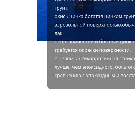
грунт.
окись цинка богатая цинком грун
аэрозольной поверхностью.обыч
лак.
неорганический и богатый цинко
требуется окраски поверхности.
в целом, антикоррозийная стойко
лучше, чем эпоксидного, богатог
сравнению с эпоксидным и восст